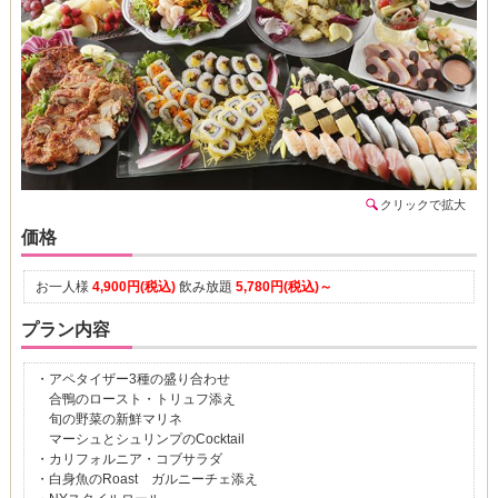
クリックで拡大
価格
お一人様
4,900円(税込)
飲み放題
5,780円(税込)～
プラン内容
・アペタイザー3種の盛り合わせ
合鴨のロースト・トリュフ添え
旬の野菜の新鮮マリネ
マーシュとシュリンプのCocktail
・カリフォルニア・コブサラダ
・白身魚のRoast ガルニーチェ添え