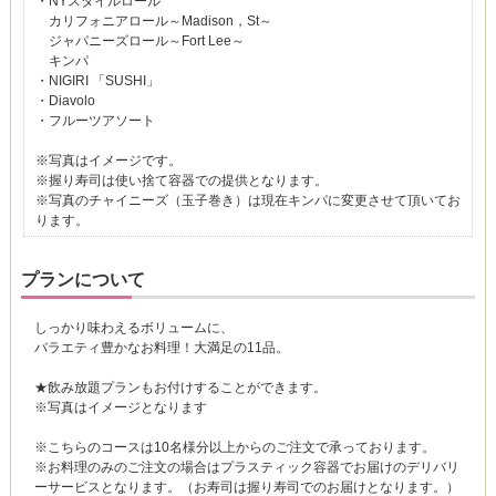
・NYスタイルロール
カリフォニアロール～Madison，St～
ジャパニーズロール～Fort Lee～
キンパ
・NIGIRI 「SUSHI」
・Diavolo
・フルーツアソート
※写真はイメージです。
※握り寿司は使い捨て容器での提供となります。
※写真のチャイニーズ（玉子巻き）は現在キンパに変更させて頂いてお
ります。
プランについて
しっかり味わえるボリュームに、
バラエティ豊かなお料理！大満足の11品。
★飲み放題プランもお付けすることができます。
※写真はイメージとなります
※こちらのコースは10名様分以上からのご注文で承っております。
※お料理のみのご注文の場合はプラスティック容器でお届けのデリバリ
ーサービスとなります。（お寿司は握り寿司でのお届けとなります。）