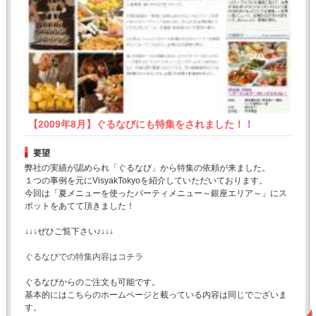
【2009年8月】ぐるなびにも特集をされました！！
要望
弊社の実績が認められ「ぐるなび」から特集の依頼が来ました。
１つの事例を元にVisyakTokyoを紹介していただいております。
今回は「夏メニューを使ったパーティメニュー～銀座エリア～」にス
ポットをあてて頂きました！
↓↓↓ぜひご覧下さい♪↓↓↓
ぐるなびでの特集内容はコチラ
ぐるなびからのご注文も可能です。
基本的にはこちらのホームページと載っている内容は同じでございま
す。