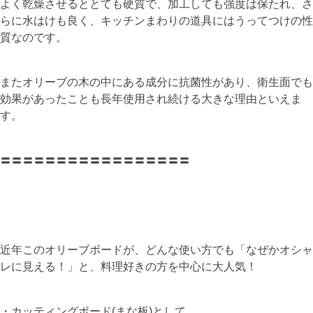
よく乾燥させるととても硬質で、加工しても強度は保たれ、さ
らに水はけも良く、キッチンまわりの道具にはうってつけの性
質なのです。
またオリーブの木の中にある成分に抗菌性があり、衛生面でも
効果があったことも長年使用され続ける大きな理由といえま
す。
〓〓〓〓〓〓〓〓〓〓〓〓〓〓〓〓〓
近年このオリーブボードが、どんな使い方でも「なぜかオシャ
レに見える！」と、料理好きの方を中心に大人気！
・カッティングボード(まな板)として