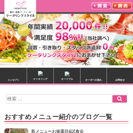
ケータリング
オードブル
コンセプト
オーダーの流れ
お問合せ
検
検
索
索:
おすすめメニュー紹介のブログ一覧
新メニューお披露目&試食会