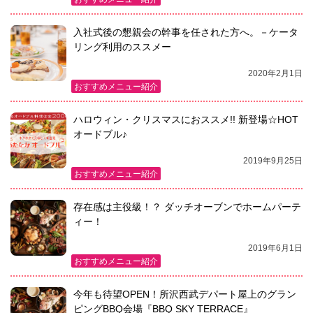
入社式後の懇親会の幹事を任された方へ。－ケータ
リング利用のススメー
2020年2月1日
おすすめメニュー紹介
ハロウィン・クリスマスにおススメ!! 新登場☆HOT
オードブル♪
2019年9月25日
おすすめメニュー紹介
存在感は主役級！？ ダッチオーブンでホームパーテ
ィー！
2019年6月1日
おすすめメニュー紹介
今年も待望OPEN！所沢西武デパート屋上のグラン
ピングBBQ会場『BBQ SKY TERRACE』