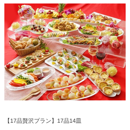
【17品贅沢プラン】17品14皿