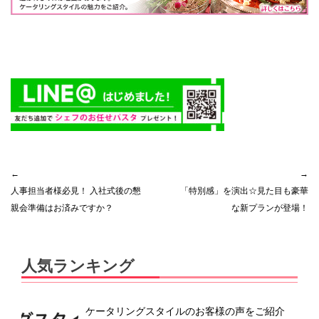
投
←
→
人事担当者様必見！ 入社式後の懇
「特別感」を演出☆見た目も豪華
稿
親会準備はお済みですか？
な新プランが登場！
ナ
ビ
人気ランキング
ゲ
ー
ケータリングスタイルのお客様の声をご紹介