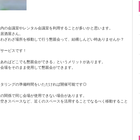
社内の会議室やレンタル会議室を利用することが多いかと思います。
は居酒屋さん。
にわざわざ場所を移動して行う懇親会って、結構しんどい時ありませんか？
グサービスです！
であればどこでも懇親会ができる」というメリットがあります。
た会場をそのまま使用して懇親会ができます。
ータリングの準備時間をいただければ開催可能です◎
間の関係で同じ会場が使用できない場合があります。
る空きスペースなど、近くのスペースを活用することでなるべく移動すること
。