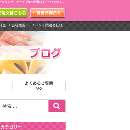
ータリング・オードブルの宅配はお任せください。
料金
会社概要
イベント関連会社様
検
検
索:
索
カテゴリー