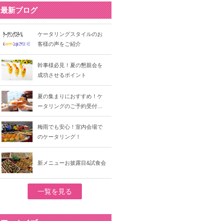
最新ブログ
ケータリングスタイルのお
客様の声をご紹介
幹事様必見！夏の懇親会を
成功させるポイント
夏の集まりにおすすめ！ケ
ータリングのご予約受付…
梅雨でも安心！室内会場で
のケータリング！
新メニューお披露目&試食会
一覧を見る