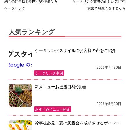
納会の幹事様必見|料理の準備なら
ケータリング業者の正しい選び方|
稿
ケータリング
東京で懇親会をするなら
ナ
ビ
人気ランキング
ゲ
ー
ケータリングスタイルのお客様の声をご紹介
シ
ョ
2026年7月30日
ケータリング事例
ン
新メニューお披露目&試食会
2026年5月30日
おすすめメニュー紹介
幹事様必見！夏の懇親会を成功させるポイント